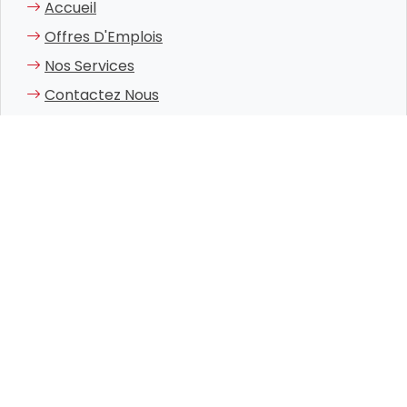
Accueil
Offres D'Emplois
Nos Services
Contactez Nous
NEWSLETTER
Restez informé des dernières nouvelles et offres !
Valider
© 2026
Mafoa Management
. Tous droits réservés.
Made with
by
Moad Akharraz