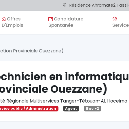
Résidence Ahramate2 Tassila
Offres
Candidature
D'Emplois
Spontanée
Service
ection Provinciale Ouezzane)
chnicien en informatiqu
ovinciale Ouezzane)
été Régionale Multiservices Tanger-Tétouan-AL Hoceima
rvice public / Administration
Agent
Bac +2