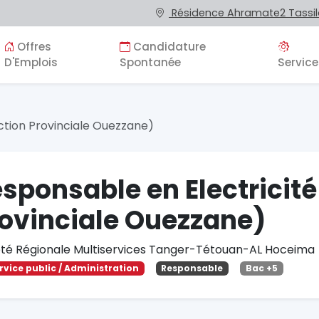
Résidence Ahramate2 Tassila
Offres
Candidature
D'Emplois
Spontanée
Service
ction Provinciale Ouezzane)
sponsable en Electricité
ovinciale Ouezzane)
été Régionale Multiservices Tanger-Tétouan-AL Hoceima
rvice public / Administration
Responsable
Bac +5