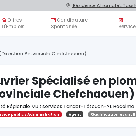
Résidence Ahramate2 Tassila
Offres
Candidature
D'Emplois
Spontanée
Service
 (Direction Provinciale Chefchaouen)
vrier Spécialisé en plom
ovinciale Chefchaouen)
été Régionale Multiservices Tanger-Tétouan-AL Hoceima
rvice public / Administration
Agent
Qualification avant 