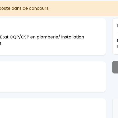
poste dans ce concours.
’Etat CQP/CSP en plomberie/ installation
s.