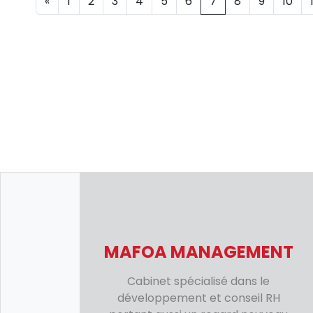
«
1
2
3
4
5
6
7
8
9
10
MAFOA MANAGEMENT
Cabinet spécialisé dans le
développement et conseil RH