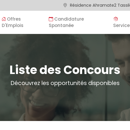
Résidence Ahramate2 Tassila
Offres
Candidature
D'Emplois
Spontanée
Service
Liste des Concours
Découvrez les opportunités disponibles