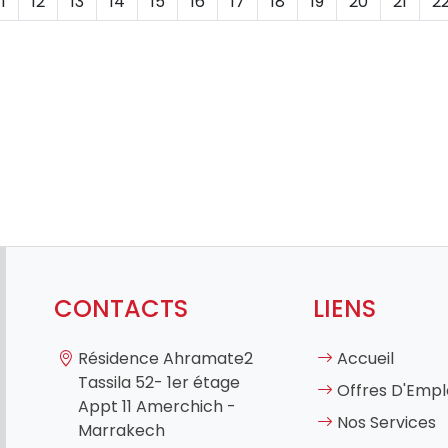
11
12
13
14
15
16
17
18
19
20
21
2
CONTACTS
LIENS
Résidence Ahramate2
Accueil
Tassila 52- 1er étage
Offres D'Empl
Appt 11 Amerchich -
Nos Services
Marrakech