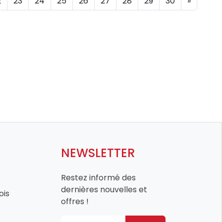
2
23
24
25
26
27
28
29
30
»
NEWSLETTER
Restez informé des
dernières nouvelles et
ois
offres !