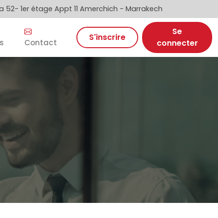
 52- 1er étage Appt 11 Amerchich - Marrakech
Se
S'inscrire
s
Contact
connecter