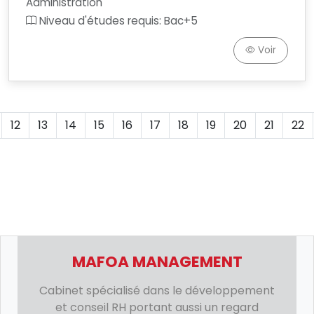
Administration
Niveau d'études requis: Bac+5
Voir
12
13
14
15
16
17
18
19
20
21
22
MAFOA MANAGEMENT
Cabinet spécialisé dans le développement
et conseil RH portant aussi un regard