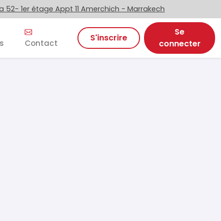
 52- 1er étage Appt 11 Amerchich - Marrakech
Se
S'inscrire
s
Contact
connecter