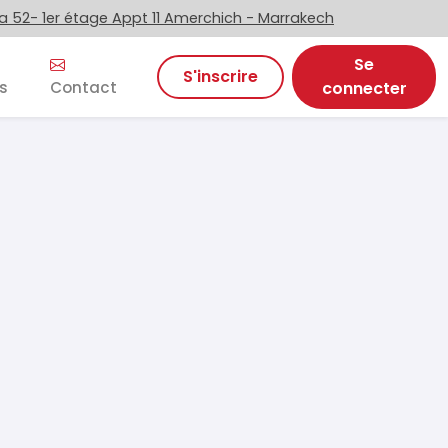
 52- 1er étage Appt 11 Amerchich - Marrakech
Se
S'inscrire
s
Contact
connecter